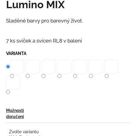
Lumino MIX
a
j
Sladěné barvy pro barevný život.
í
t
?
7 ks svíček a svícen RL8 v balení
VARIANTA
HLEDAT
D
o
p
Možnosti
o
doručení
r
u
Zvolte variantu