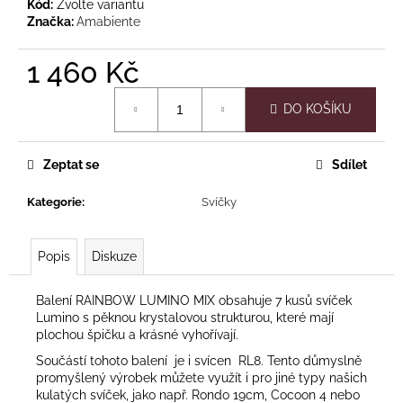
č
Kód:
Zvolte variantu
u
Značka:
Amabiente
j
e
1 460 Kč
m
Měrná
e
DO KOŠÍKU
cena:
CLASSIC
Zeptat se
Sdílet
40
Kategorie
:
Svíčky
210
Kč
Popis
Diskuze
Původně:
310
Kč
Balení RAINBOW LUMINO MIX obsahuje 7 kusů svíček
Lumino s pěknou krystalovou strukturou, které mají
plochou špičku a krásné vyhořívají.
Součástí tohoto balení je i svícen RL8. Tento důmyslně
promyšlený výrobek můžete využít i pro jiné typy našich
kulatých svíček, jako např. Rondo 19cm, Cocoon 4 nebo