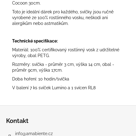
Cocoon 30cm.
Toto je ideální dárek pro každého, svíčky jsou ručně
vyrobené ze 100% rostlinného vosku, neškodí ani
alergikům nebo astmatikům.
Technické specifikace:
Materiál: 100% certifikovaný rostlinný vosk z udržitelné
výroby, obal PETG.
Rozměry: svíčka - průměr 3 cm, výška 14 cm, obal -
průměr 9cm, výška 17cm.
Doba hoření: 10 hodin/svíčka
V balení 7 ks svíček Lumino a 1 svícen RL8
Z
á
Kontakt
p
a
info
@
amabiente.cz