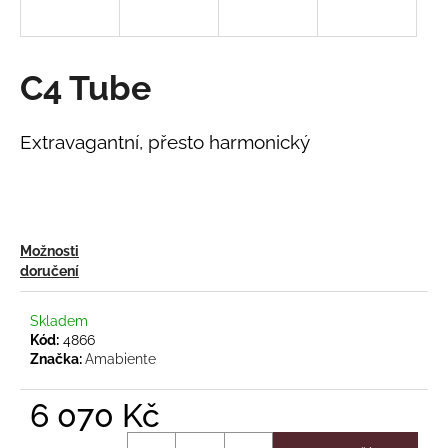
a
j
í
C4 Tube
t
?
Extravagantní, přesto harmonický
HLEDAT
Možnosti
doručení
D
Skladem
o
Kód:
4866
Značka:
Amabiente
p
o
r
6 070 Kč
u
Měrná