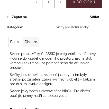
č
DO KOŠÍKU
cena:
u
j
e
Zeptat se
Sdílet
m
e
Kategorie
:
Svícny pro stolní svíčky
MINICUBE
Popis
Diskuze
Svícen pro 4 svíčky CLASSIC je elegantní a nadčasový.
Hodí se do každého moderního prostoru, jak na stůl,
125
komodu, tak třeba i na parapet nebo do vstupních
Kč
prostor.
Původně:
Svíčky jsou do svícnu vsazené jako by s ním byly
180
Kč
srostlé, po zapálení vzniká výjimečný objekt – balzám
pro duši milovníka designu.
Svícen je vyroben z eloxovaného hliníku. Pro čištění
použijte jemný hadřík a teplou vodu.