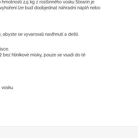
hmotnosti 2,5 kg z rostlinného vosku Stearin je
 vyhoření lze buď doobjednat náhradní náplň nebo
, abyste se vyvarovali navlhnutí a dešti.
isce.
ž bez hliníkové misky, pouze se vsadí do té
o vosku