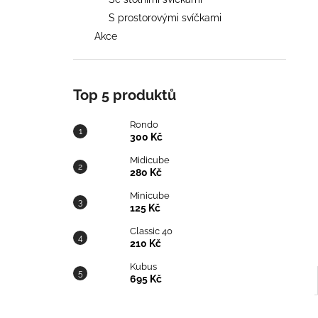
l
S prostorovými svíčkami
Akce
300 Kč
Původně:
435 Kč
Top 5 produktů
Rondo
300 Kč
Midicube
280 Kč
Minicube
125 Kč
Classic 40
210 Kč
Kubus
695 Kč