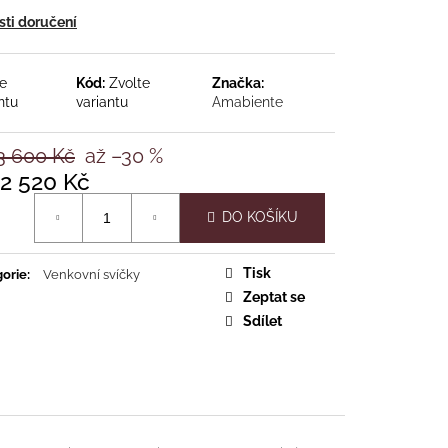
ti doručení
te
Kód:
Zvolte
Značka:
č
ntu
variantu
Amabiente
3 600 Kč
až –30 %
2 520 Kč
á
DO KOŠÍKU
Tisk
orie
:
Venkovní svíčky
Zeptat se
Sdílet