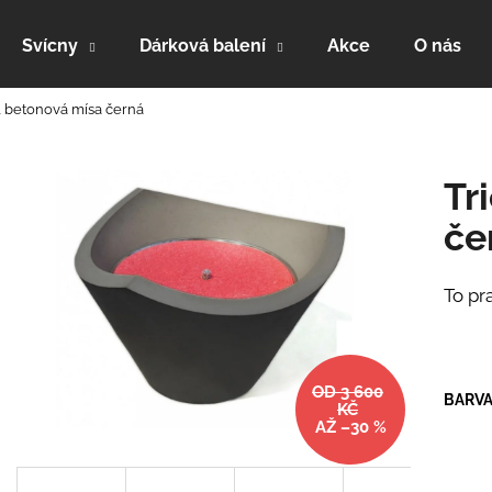
Svícny
Dárková balení
Akce
O nás
L betonová mísa černá
Co potřebujete najít?
Tr
HLEDAT
če
To pr
Doporučujeme
OD 3 600
BARV
KČ
AŽ –30 %
MIDICUBE
MINICUBE