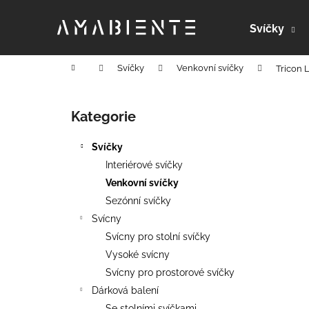
K
Přejít
na
o
Svíčky
obsah
Zpět
Zpět
š
do
do
í
Domů
Svíčky
Venkovní svíčky
Tricon 
k
obchodu
obchodu
P
o
Kategorie
Přeskočit
s
kategorie
t
Svíčky
r
Interiérové svíčky
a
Venkovní svíčky
n
Sezónní svíčky
n
Svícny
í
Svícny pro stolní svíčky
p
Vysoké svícny
a
Svícny pro prostorové svíčky
n
Dárková balení
RONDO
e
Se stolními svíčkami