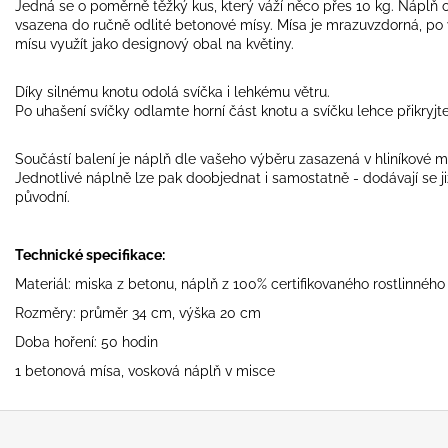
Jedná se o poměrně těžký kus, který váží něco přes 10 kg. Náplň o 
vsazena do ručně odlité betonové mísy. Mísa je mrazuvzdorná, po
mísu využít jako designový obal na květiny.
Díky silnému knotu odolá svíčka i lehkému větru.
Po uhašení svíčky odlamte horní část knotu a svíčku lehce přikryjte
Součástí balení je náplň dle vašeho výběru zasazená v hliníkové m
Jednotlivé náplně lze pak doobjednat i samostatně - dodávají se ji
původní.
Technické specifikace:
Materiál: miska z betonu, náplň z 100% certifikovaného rostlinnéh
Rozměry: průměr 34 cm, výška 20 cm
Doba hoření: 50 hodin
1 betonová mísa, vosková náplň v misce