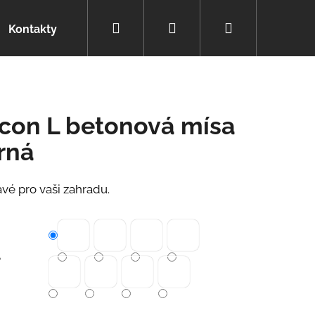
Hledat
Přihlášení
Nákupní
Kontakty
košík
icon L betonová mísa
rná
avé pro vaši zahradu.
A