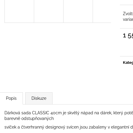
Zvol
varia
695 Kč
210 Kč
Původně:
990 Kč
Původně:
310 K
1 5
Měrn
cena:
Kateg
Popis
Diskuze
Dárková sada CLASSIC 40cm je skvělý nápad na dárek, který potěší
barevně odstupňovaných
svíček a čtverhranný designový svícen jsou zabaleny v elegantní