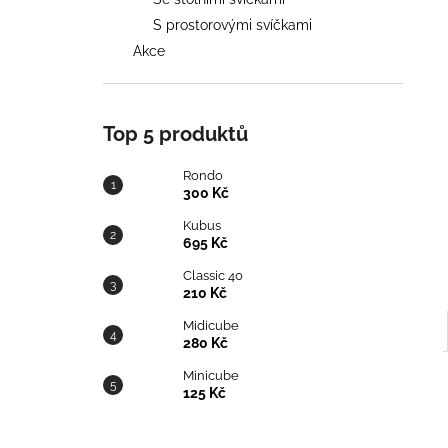
l
S prostorovými svíčkami
Akce
300 Kč
Původně:
435 Kč
Top 5 produktů
Rondo
300 Kč
Kubus
695 Kč
Classic 40
210 Kč
Midicube
280 Kč
Minicube
125 Kč