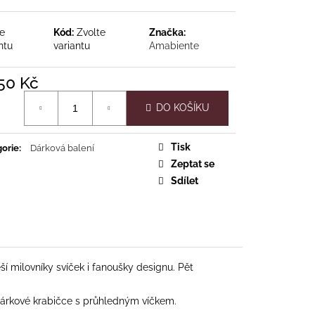
te
Kód:
Zvolte
Značka:
ntu
variantu
Amabiente
č
50 Kč
á
DO KOŠÍKU
Tisk
orie
:
Dárková balení
Zeptat se
Sdílet
 milovníky svíček i fanoušky designu. Pět
 dárkové krabičce s průhledným víčkem.