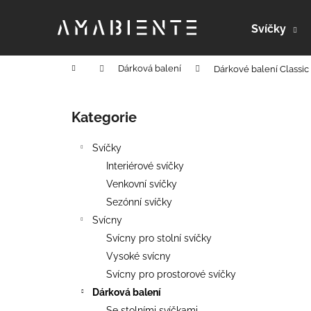
K
Přejít
na
o
Svíčky
obsah
Zpět
Zpět
š
do
do
í
Domů
Dárková balení
Dárkové balení Classic
k
obchodu
obchodu
P
o
Kategorie
Přeskočit
s
kategorie
t
Svíčky
r
Interiérové svíčky
a
Venkovní svíčky
n
Sezónní svíčky
n
Svícny
í
Svícny pro stolní svíčky
p
Vysoké svícny
a
Svícny pro prostorové svíčky
n
Dárková balení
RONDO
e
Se stolními svíčkami