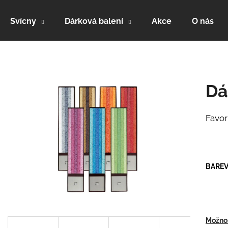
Svícny
Dárková balení
Akce
O nás
Co potřebujete najít?
Dá
HLEDAT
Favor
Doporučujeme
BAREV
KUBUS
CLASSIC 4
Možnos