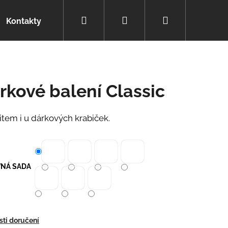
Hledat
Přihlášení
Nákupní
Kontakty
košík
rkové balení Classic
item i u dárkových krabiček.
NÁ SADA
0
ti doručení