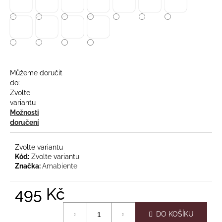
č
u
j
e
m
e
Můžeme doručit
do:
KUBUS
Zvolte
variantu
Možnosti
doručení
695
Kč
Původně:
Zvolte variantu
990
Kód:
Zvolte variantu
Kč
Značka:
Amabiente
495 Kč
Měrná
DO KOŠÍKU
cena: