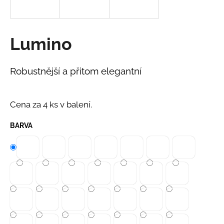
a
j
í
Lumino
t
?
Robustnější a přitom elegantní
Cena za 4 ks v balení.
HLEDAT
BARVA
D
o
p
o
r
u