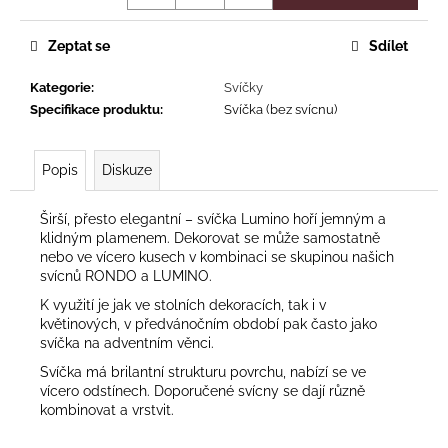
Zeptat se
Sdílet
Kategorie
:
Svíčky
Specifikace produktu
:
Svíčka (bez svícnu)
Popis
Diskuze
Širší, přesto elegantní – svíčka Lumino hoří jemným a
klidným plamenem. Dekorovat se může samostatně
nebo ve vícero kusech v kombinaci se skupinou našich
svícnů RONDO a LUMINO.
K využití je jak ve stolních dekoracích, tak i v
květinových, v předvánočním období pak často jako
svíčka na adventním věnci.
Svíčka má brilantní strukturu povrchu, nabízí se ve
vícero odstínech. Doporučené svícny se dají různě
kombinovat a vrstvit.