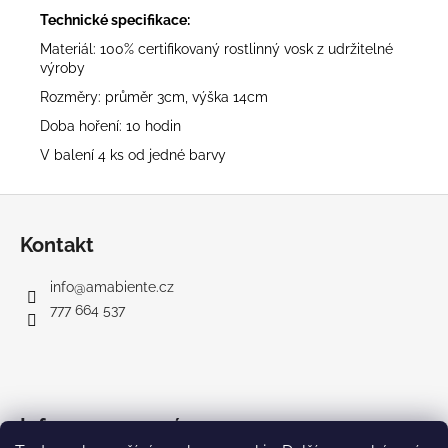
Technické specifikace:
Materiál: 100% certifikovaný rostlinný vosk z udržitelné
výroby
Rozměry: průměr 3cm, výška 14cm
Doba hoření: 10 hodin
V balení 4 ks od jedné barvy
Z
á
Kontakt
p
a
info
@
amabiente.cz
t
777 664 537
í
Informace pro vás