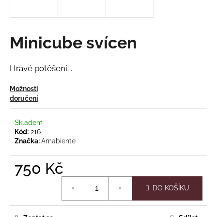
a
j
í
Minicube svícen
t
?
Hravé potěšení. .
Možnosti
doručení
HLEDAT
Skladem
Kód:
216
Značka:
Amabiente
D
750 Kč
o
p
Měrná
o
DO KOŠÍKU
cena:
r
u