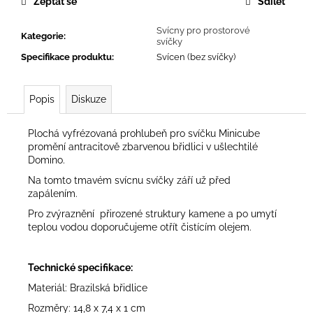
č
Zeptat se
Sdílet
u
j
Svícny pro prostorové
Kategorie
:
svíčky
e
Specifikace produktu
:
Svícen (bez svíčky)
m
e
Popis
Diskuze
RONDO
Plochá vyfrézovaná prohlubeň pro svíčku Minicube
promění antracitově zbarvenou břidlici v ušlechtilé
Domino.
300
Na tomto tmavém svícnu svíčky září už před
Kč
zapálením.
Původně:
Pro zvýraznění přirozené struktury kamene a po umytí
435
teplou vodou doporučujeme otřít čistícím olejem.
Kč
Technické specifikace:
Materiál: Brazilská břidlice
Rozměry: 14,8 x 7,4 x 1 cm